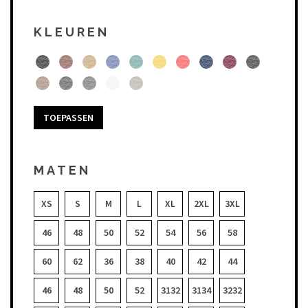
KLEUREN
TOEPASSEN
MATEN
XS
S
M
L
XL
2XL
3XL
46
48
50
52
54
56
58
60
62
36
38
40
42
44
46
48
50
52
3132
3134
3232