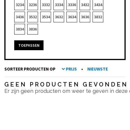
3234
3236
3332
3334
3336
3432
3434
3436
3532
3534
3632
3634
3636
3832
3834
3836
TOEPASSEN
SORTEER PRODUCTEN OP
PRIJS
•
NIEUWSTE
GEEN PRODUCTEN GEVONDEN
Er zijn geen producten om weer te geven in deze 