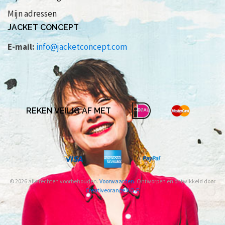
Mijn adressen
JACKET CONCEPT
E-mail:
info@jacketconcept.com
REKEN VEILIG AF MET
© 2026 alle rechten voorbehouden.
Voorwaarden
. Ontworpen en ontwikkeld door
Creativeorange V.O.F.