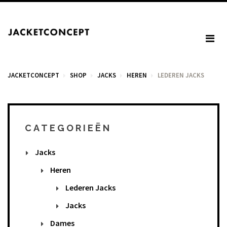
JACKETCONCEPT
SHOP
JACKS
HEREN
LEDEREN JACKS
WINKELWAGEN
CATEGORIEËN
Jacks
U heeft geen items in het winkelmandje.
Heren
Lederen Jacks
BTW: € 0,00
Jacks
Totaal: € 0,00
Dames