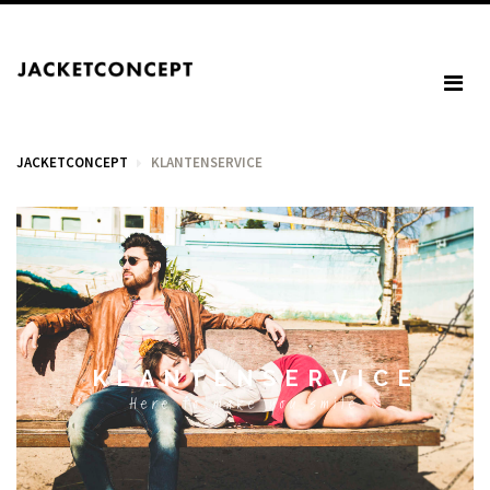
JACKETCONCEPT
KLANTENSERVICE
WINKELWAGEN
U heeft geen items in het winkelmandje.
KLANTENSERVICE
Here to make you smile
BTW: € 0,00
Totaal: € 0,00