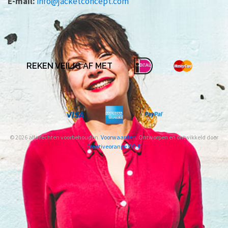
E-mail:
info@jacketconcept.com
REKEN VEILIG AF MET
© 2026 alle rechten voorbehouden.
Voorwaarden
. Ontworpen en ontwikkeld door
Creativeorange V.O.F.