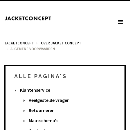
JACKETCONCEPT
OVER JACKET CONCEPT
ALGEMENE VOORWAARDEN
ALLE PAGINA'S
WINKELWAGEN
Klantenservice
U heeft geen items in het winkelmandje.
Veelgestelde vragen
Retourneren
BTW: € 0,00
Maatschema's