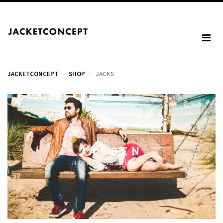
JACKETCONCEPT
SHOP
JACKS
WINKELWAGEN
JASSEN
U heeft geen items in het winkelmandje.
Nieuwe inspiratie
BTW: € 0,00
Totaal: € 0,00