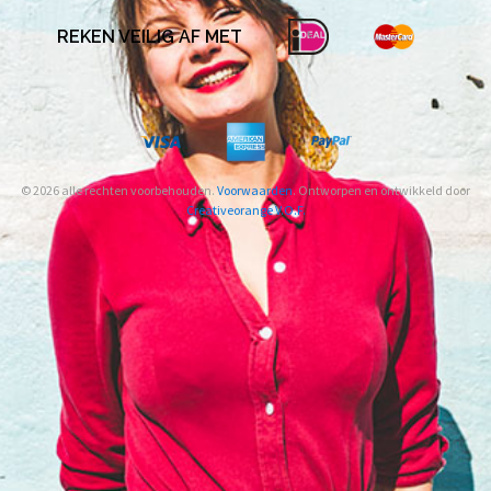
REKEN VEILIG AF MET
© 2026 alle rechten voorbehouden.
Voorwaarden
. Ontworpen en ontwikkeld door
Creativeorange V.O.F.