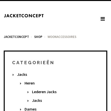
JACKETCONCEPT
SHOP
WOONACCESSOIRES
WINKELWAGEN
CATEGORIEËN
Jacks
U heeft geen items in het winkelmandje.
Heren
Lederen Jacks
BTW: € 0,00
Jacks
Totaal: € 0,00
Dames