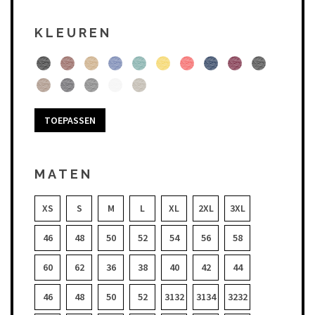
KLEUREN
TOEPASSEN
MATEN
XS
S
M
L
XL
2XL
3XL
46
48
50
52
54
56
58
60
62
36
38
40
42
44
46
48
50
52
3132
3134
3232