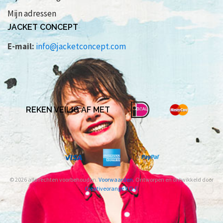
Mijn adressen
JACKET CONCEPT
E-mail:
info@jacketconcept.com
REKEN VEILIG AF MET
© 2026 alle rechten voorbehouden.
Voorwaarden
. Ontworpen en ontwikkeld door
Creativeorange V.O.F.