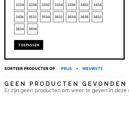
3234
3236
3332
3334
3336
3432
3434
3436
3532
3534
3632
3634
3636
3832
3834
3836
TOEPASSEN
SORTEER PRODUCTEN OP
PRIJS
•
NIEUWSTE
GEEN PRODUCTEN GEVONDEN
Er zijn geen producten om weer te geven in deze 