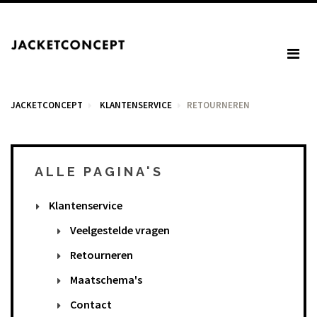
JACKETCONCEPT
KLANTENSERVICE
RETOURNEREN
ALLE PAGINA'S
WINKELWAGEN
Klantenservice
U heeft geen items in het winkelmandje.
Veelgestelde vragen
Retourneren
BTW: € 0,00
Maatschema's
Totaal: € 0,00
Contact