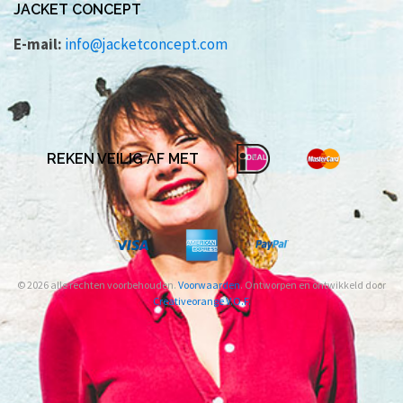
JACKET CONCEPT
E-mail:
info@jacketconcept.com
REKEN VEILIG AF MET
© 2026 alle rechten voorbehouden.
Voorwaarden
. Ontworpen en ontwikkeld door
Creativeorange V.O.F.