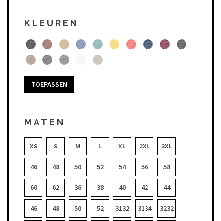
KLEUREN
TOEPASSEN
MATEN
XS
S
M
L
XL
2XL
3XL
46
48
50
52
54
56
58
60
62
36
38
40
42
44
46
48
50
52
3132
3134
3232