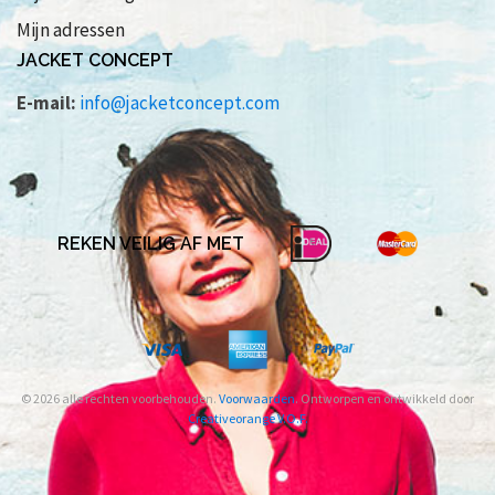
Mijn adressen
JACKET CONCEPT
E-mail:
info@jacketconcept.com
REKEN VEILIG AF MET
© 2026 alle rechten voorbehouden.
Voorwaarden
. Ontworpen en ontwikkeld door
Creativeorange V.O.F.