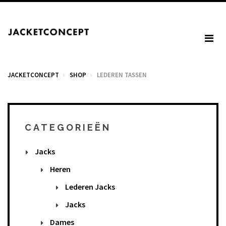
JACKETCONCEPT
SHOP
LEDEREN TASSEN
WINKELWAGEN
CATEGORIEËN
Jacks
U heeft geen items in het winkelmandje.
Heren
Lederen Jacks
BTW: € 0,00
Jacks
Totaal: € 0,00
Dames