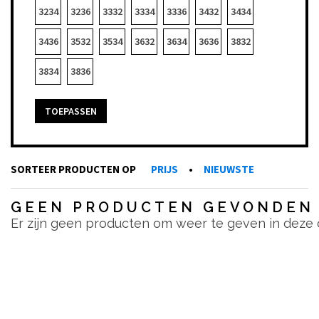
3234
3236
3332
3334
3336
3432
3434
3436
3532
3534
3632
3634
3636
3832
3834
3836
TOEPASSEN
SORTEER PRODUCTEN OP
PRIJS
•
NIEUWSTE
GEEN PRODUCTEN GEVONDEN
Er zijn geen producten om weer te geven in deze 