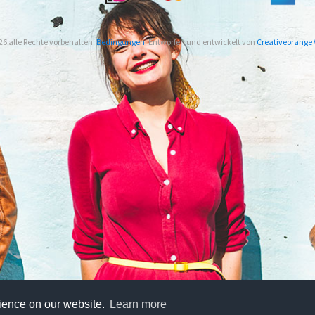
26 alle Rechte vorbehalten.
Bedingungen
. Entworfen und entwickelt von
Creativeorange V
rience on our website.
Learn more