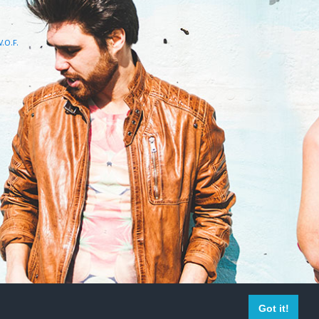
.O.F.
Got it!