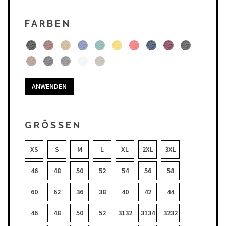
FARBEN
ANWENDEN
GRÖSSEN
XS
S
M
L
XL
2XL
3XL
46
48
50
52
54
56
58
60
62
36
38
40
42
44
46
48
50
52
3132
3134
3232