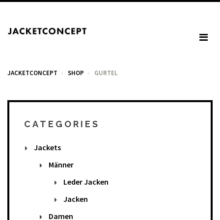
JACKETCONCEPT
SHOP
GURTEL
WARENKORB
CATEGORIES
Jackets
Your cart is empty.
Männer
Leder Jacken
Mehrwertsteuer: 0,00 €
Jacken
Total: 0,00 €
Damen