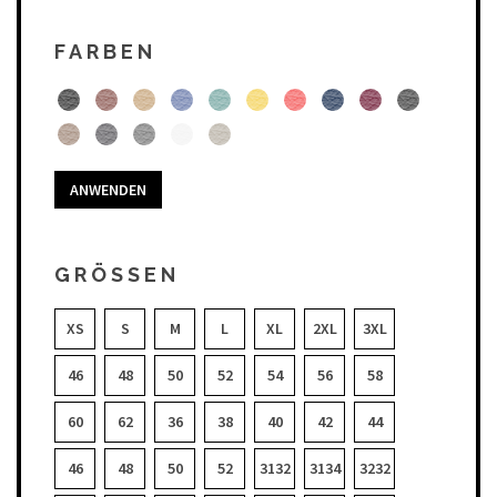
FARBEN
ANWENDEN
GRÖSSEN
XS
S
M
L
XL
2XL
3XL
46
48
50
52
54
56
58
60
62
36
38
40
42
44
46
48
50
52
3132
3134
3232