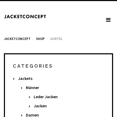
JACKETCONCEPT
SHOP
GURTEL
WARENKORB
CATEGORIES
Jackets
Your cart is empty.
Männer
Leder Jacken
Mehrwertsteuer: 0,00 €
Jacken
Total: 0,00 €
Damen