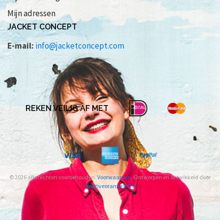
Mijn adressen
JACKET CONCEPT
E-mail:
info@jacketconcept.com
REKEN VEILIG AF MET
© 2026 alle rechten voorbehouden.
Voorwaarden
. Ontworpen en ontwikkeld door
Creativeorange V.O.F.