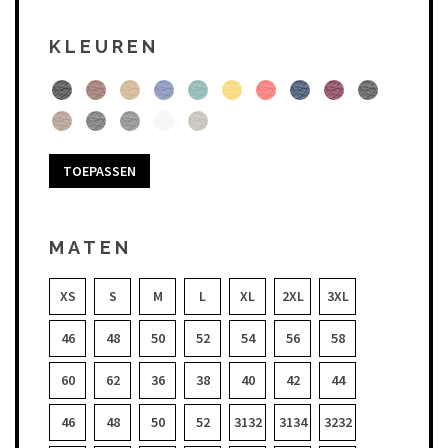
KLEUREN
TOEPASSEN
MATEN
XS
S
M
L
XL
2XL
3XL
46
48
50
52
54
56
58
60
62
36
38
40
42
44
46
48
50
52
3132
3134
3232