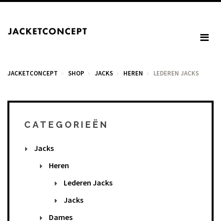
JACKETCONCEPT
SHOP
JACKS
HEREN
LEDEREN JACKS
WINKELWAGEN
CATEGORIEËN
Jacks
U heeft geen items in het winkelmandje.
Heren
Lederen Jacks
BTW: € 0,00
Jacks
Totaal: € 0,00
Dames