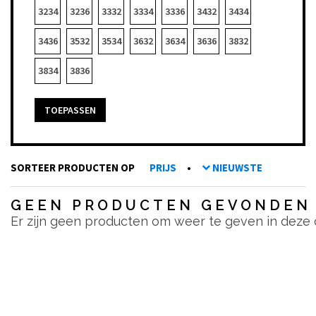
3234
3236
3332
3334
3336
3432
3434
3436
3532
3534
3632
3634
3636
3832
3834
3836
TOEPASSEN
SORTEER PRODUCTEN OP
PRIJS
•
NIEUWSTE
GEEN PRODUCTEN GEVONDEN
Er zijn geen producten om weer te geven in deze 