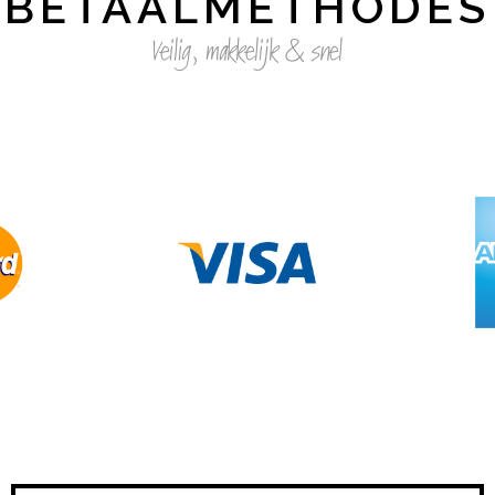
BETAALMETHODES
Veilig, makkelijk & snel