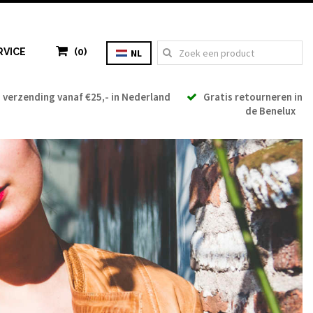
RVICE
(0)
NL
verzending vanaf €25,- in Nederland
Gratis retourneren in
de Benelux
BTW: € 0,00
Totaal: € 0,00
NAAR WINKELWAGEN