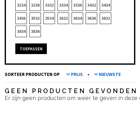
3234
3236
3332
3334
3336
3432
3434
3436
3532
3534
3632
3634
3636
3832
3834
3836
TOEPASSEN
SORTEER PRODUCTEN OP
PRIJS
•
NIEUWSTE
GEEN PRODUCTEN GEVONDEN
Er zijn geen producten om weer te geven in deze 