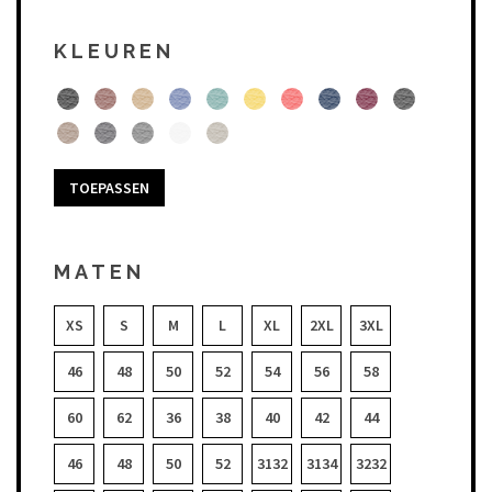
KLEUREN
TOEPASSEN
MATEN
XS
S
M
L
XL
2XL
3XL
46
48
50
52
54
56
58
60
62
36
38
40
42
44
46
48
50
52
3132
3134
3232