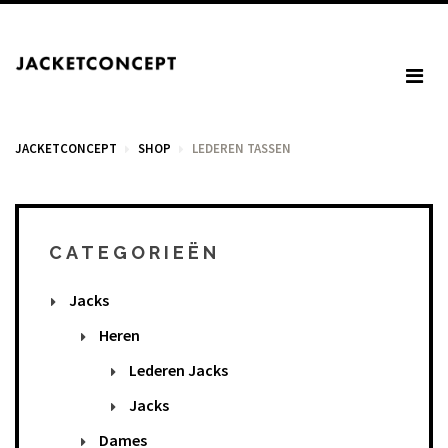
JACKETCONCEPT
SHOP
LEDEREN TASSEN
WINKELWAGEN
CATEGORIEËN
Jacks
U heeft geen items in het winkelmandje.
Heren
Lederen Jacks
BTW: € 0,00
Jacks
Totaal: € 0,00
Dames