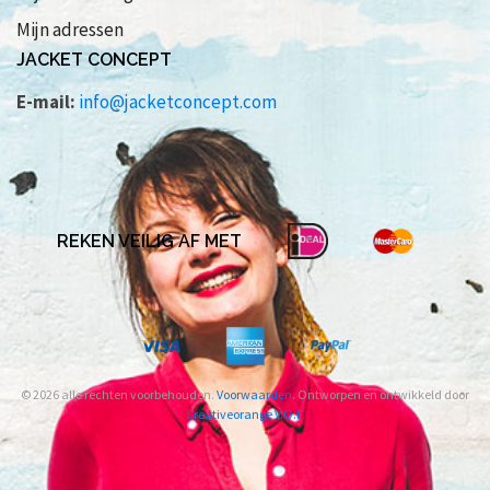
Mijn adressen
JACKET CONCEPT
E-mail:
info@jacketconcept.com
REKEN VEILIG AF MET
© 2026 alle rechten voorbehouden.
Voorwaarden
. Ontworpen en ontwikkeld door
Creativeorange V.O.F.