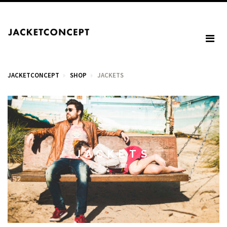
JACKETCONCEPT
SHOP
JACKETS
WARENKORB
JACKETS
Your cart is empty.
For all seasons
Mehrwertsteuer: 0,00 €
Total: 0,00 €