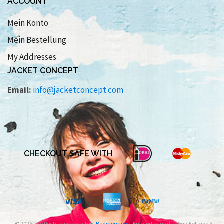
ACCOUNT
Mein Konto
Mein Bestellung
My Addresses
JACKET CONCEPT
Email:
info@jacketconcept.com
CHECKOUT SAFE WITH
© 2026 alle Rechte vorbehalten.
Bedingungen
. Entworfen und entwickelt von